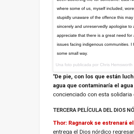
where some of us, myself included, wore t
stupidly unaware of the offence this may 
sincerely and unreservedly apologise to al
appreciate that there is a great need fo
issues facing indigenous communities. I 
some small way.
Una foto publicada por Chris Hemsworth
"De pie, con los que están luc
agua que contaminaría el agua 
concienciado con esta solidaria
TERCERA PELÍCULA DEL DIOS N
Thor: Ragnarok
se estrenará e
entrega el Dios nórdico regresar