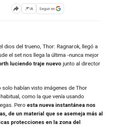
IA
Seguir en
Abrir opciones para compartir
el dios del trueno,
Thor: Ragnarok
, llegó a
e el set nos llega la última -nunca mejor
th luciendo traje nuevo
junto al director
 solo habían visto imágenes de Thor
habitual, como la que venía usando
regas. Pero
esta nueva instantánea nos
s, de un material que se asemeja más al
picas protecciones en la zona del