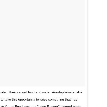
rotect their sacred land and water. #nodapl #waterislife
 to take this opportunity to raise something that has
ew Year's Eve I was at a "Lone Ranger" themed party