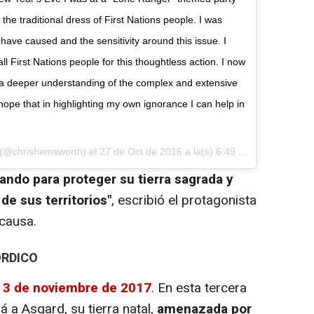
he traditional dress of First Nations people. I was
have caused and the sensitivity around this issue. I
l First Nations people for this thoughtless action. I now
r a deeper understanding of the complex and extensive
hope that in highlighting my own ignorance I can help in
 (@chrishemsworth) el
27 de Oct de 2016 a la(s) 6:49 PDT
hando para proteger su tierra sagrada y
de sus territorios"
, escribió el protagonista
 causa.
ÓRDICO
l 3 de noviembre de 2017
.
En esta tercera
á a Asgard, su tierra natal,
amenazada por