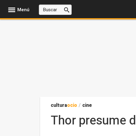
Menú
cultura
ocio
/
cine
Thor presume d