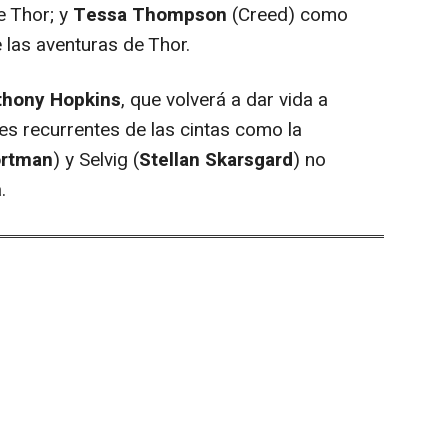
e Thor; y
Tessa Thompson
(
Creed
) como
e las aventuras de Thor.
thony Hopkins
, que volverá a dar vida a
es recurrentes de las cintas como la
ortman
) y Selvig (
Stellan Skarsgard
) no
.