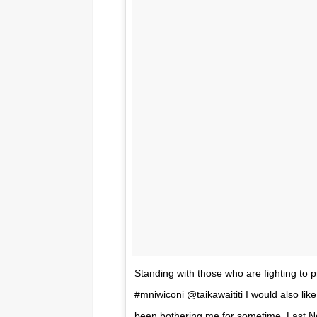
Standing with those who are fighting to p
#mniwiconi @taikawaititi I would also like
been bothering me for sometime. Last N