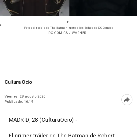
Foto del rodaje de The Batman junto a los Búhos de DC Comics
- DC COMICS / WARNER
Cultura Ocio
Viernes, 28 agosto 2020
Publicado: 16:19
Abri
MADRID, 28 (CulturaOcio) -
El primer tráiler de The Batman de Robert