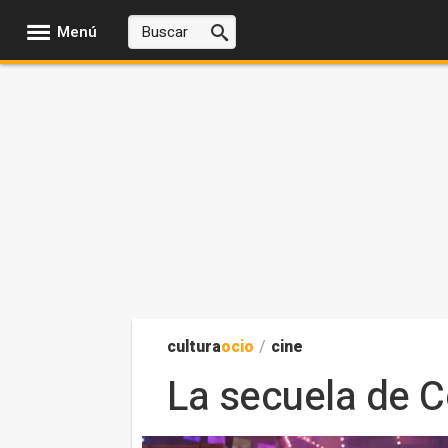
Menú
cultura
ocio
/
cine
La secuela de C