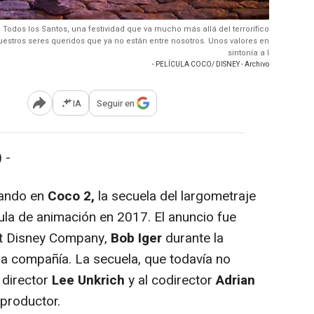
e Todos los Santos, una festividad que va mucho más allá del terrorífico
estros seres queridos que ya no están entre nosotros. Unos valores en
sintonía a l
- PELÍCULA COCO/ DISNEY - Archivo
IA
Seguir en
Abrir opciones para compartir
 -
jando en
Coco 2,
la secuela del largometraje
ula de animación en 2017. El anuncio fue
lt Disney Company,
Bob Iger
durante la
la compañía. La secuela, que todavía no
 director
Lee Unkrich
y al codirector
Adrian
productor.