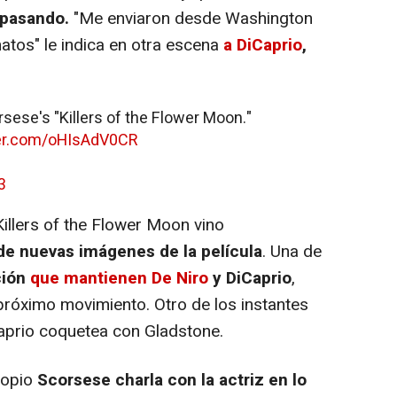
 pasando.
"Me enviaron desde Washington
natos" le indica en otra escena
a DiCaprio
,
rsese's "Killers of the Flower Moon."
ter.com/oHIsAdV0CR
3
illers of the Flower Moon vino
de nuevas imágenes de la película
. Una de
ión
que mantienen De Niro
y DiCaprio
,
óximo movimiento. Otro de los instantes
aprio coquetea con Gladstone.
ropio
Scorsese charla con la actriz en lo