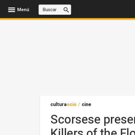
Menú
cultura
ocio
/
cine
Scorsese presen
Killers of the 