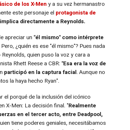
lásico de los X-Men
y a su vez hermanastro
mente este personaje el
protagonista de
implica directamente a Reynolds.
de apreciar un
"él mismo" como intérprete
Pero, ¿quién es ese "él mismo"? Pues nada
Reynolds, quien puso la voz y cara a
onista Rhett Reese a CBR:
"Esa era la voz de
én
participó en la captura facial
. Aunque no
tos la haya hecho Ryan".
 el porqué de la inclusión del icónico
 en
X-Men: La decisión final
. "
Realmente
uerzas en el tercer acto, entre Deadpool,
quien tiene poderes geniales, necesitábamos