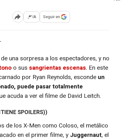
IA
Seguir en
Abrir opciones para compartir
-
de una sorpresa a los espectadores, y no
 tono
o sus
sangrientas escenas
. En este
ncarnado por Ryan Reynolds, esconde
un
ionado, puede pasar totalmente
ue acuda a ver el filme de David Leitch.
TIENE SPOILERS))
os de los X-Men como Coloso, el metálico
tacado en el primer filme, y
Juggernaut
, el