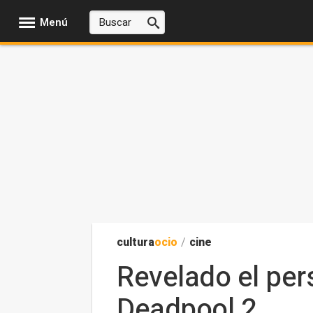
Menú
cultura
ocio
/
cine
Revelado el per
Deadpool 2