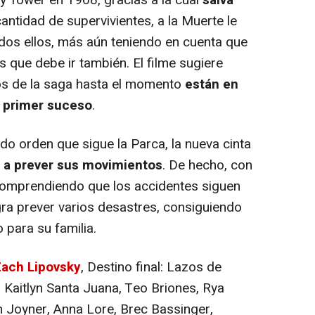
Sky Tower en 1968, gracias a la cual
salva
cantidad de supervivientes, a la Muerte le
odos ellos, más aún teniendo en cuenta que
s que debe ir también. El filme sugiere
dos de la saga hasta el momento
están en
e primer suceso
.
do orden que sigue la Parca, la nueva cinta
r a prever sus movimientos
. De hecho, con
 comprendiendo que los accidentes siguen
gra prever varios desastres, consiguiendo
 para su familia.
Zach Lipovsky
, Destino final: Lazos de
 Kaitlyn Santa Juana, Teo Briones, Rya
 Joyner, Anna Lore, Brec Bassinger,