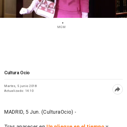
MGM
Cultura Ocio
Martes, 5 junio 2018
Actualizado: 14:10
Abri
MADRID, 5 Jun. (CulturaOcio) -
Tras aparecer en
Un pliegue en el tiempo
y