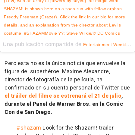
(Levi) with an array of powers by saying the magic word.
SHAZAM! is shown here on a soda run with fellow orphan
Freddy Freeman (Grazer). Click the link in our bio for more
details, and an explanation from the director about Levi's
costume. #SHAZAMMovie ??: Steve Wilkie/© DC Comics
Una publicación compartida de
(@
Entertainment Weekly
Pero esta no es la única noticia que envuelve la
figura del superhéroe. Maxime Alexandre,
director de fotografía de la película, ha
confirmado en su cuenta personal de Twitter que
el tráiler del filme se estrenará el 21 de julio
,
durante el Panel de Warner Bros. en la Comic
Con de San Diego.
#shazam
Look for the Shazam! trailer