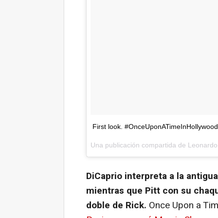
First look. #OnceUponATimeInHollywood
Una publicación compartida de
Leonardo
DiCaprio interpreta a la antigua
mientras que Pitt con su chaque
doble de Rick.
Once Upon a Tim