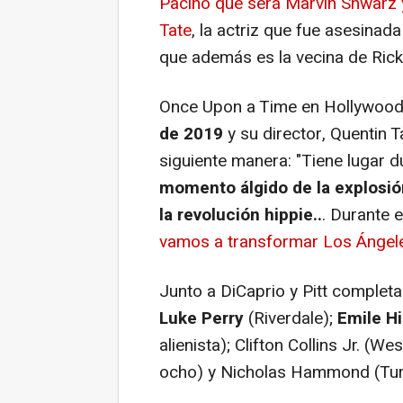
Pacino que será Marvin Shwarz 
Tate
, la actriz que fue asesina
que además es la vecina de Rick
Once Upon a Time en Hollywoo
de 2019
y su director, Quentin T
siguiente manera: "Tiene lugar 
momento álgido de la explosió
la revolución hippie..
. Durante 
vamos a transformar Los Ángele
Junto a DiCaprio y Pitt completa
Luke Perry
(Riverdale
);
Emile H
alienista
); Clifton Collins Jr. (
Wes
ocho
) y Nicholas Hammond (
Tu