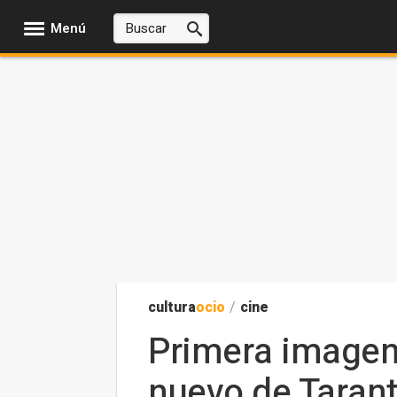
Menú
cultura
ocio
/
cine
Primera imagen 
nuevo de Tarant