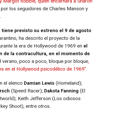
y Margot Robbie, quien encarnará a Sharon
da por los seguidores de Charles Manson y
.
d
tiene previsto su estreno el 9 de agosto
arantino, ha descrito el proyecto de la
durante la era de Hollywood de 1969 en
el
n de la contracultura, en el momento de
el verano, poco a poco, bloque por bloque
,
s en el Hollywood psicodélico de 1969".
n el elenco
Damian Lewis
(
Homeland
);
irsch
(
Speed Racer
);
Dakota Fanning
(
El
tworld
); Keith Jefferson (
Los odiosos
rkey Shoot
), entre otros.