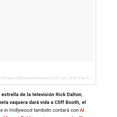
 DiCaprio
(@leonardodicaprio) el
27 Jun, 2018 a las 6:00 PDT
 estrella de la televisión Rick Dalton
,
ta vaquera dará vida a Cliff Booth, el
e in Hollywood también contará con
Al