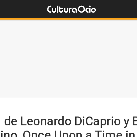
de Leonardo DiCaprio y Br
ino, Once Upon a Time i