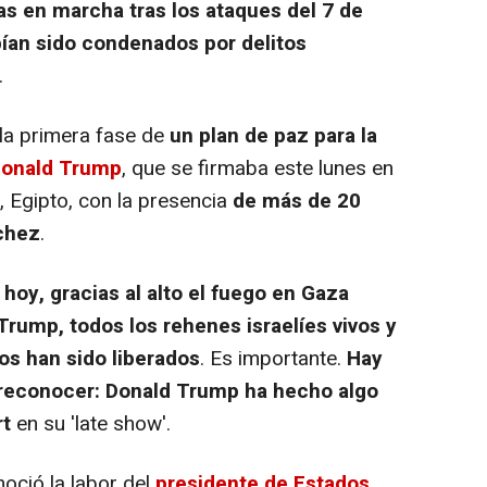
s en marcha tras los ataques del 7 de
ían sido condenados por delitos
.
la primera fase de
un plan de paz para la
onald Trump
, que se firmaba este lunes en
, Egipto, con la presencia
de más de 20
nchez
.
hoy, gracias al alto el fuego en Gaza
rump, todos los rehenes israelíes vivos y
nos han sido liberados
. Es importante.
Hay
 reconocer: Donald Trump ha hecho algo
rt
en su 'late show'.
oció la labor del
presidente de Estados