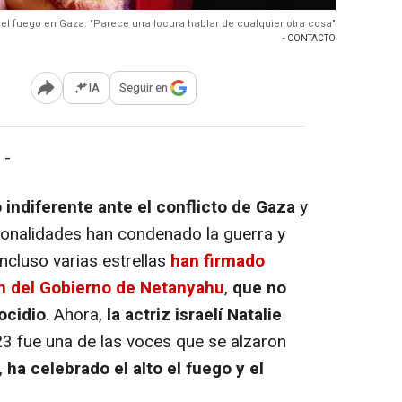
 el fuego en Gaza: "Parece una locura hablar de cualquier otra cosa"
- CONTACTO
IA
Seguir en
Abrir opciones para compartir
 -
indiferente ante el conflicto de Gaza
y
onalidades han condenado la guerra y
Incluso varias estrellas
han firmado
ón del Gobierno de Netanyahu
,
que no
ocidio
. Ahora,
la actriz israelí Natalie
23 fue una de las voces que se alzaron
,
ha celebrado el alto el fuego y el