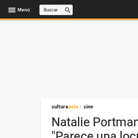
Menú
cultura
ocio
/
cine
Natalie Portman 
"Parece una loc