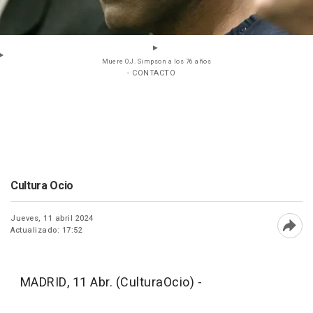
Muere O.J. Simpson a los 76 años
- CONTACTO
Cultura Ocio
Jueves, 11 abril 2024
Actualizado: 17:52
Abri
MADRID, 11 Abr. (CulturaOcio) -