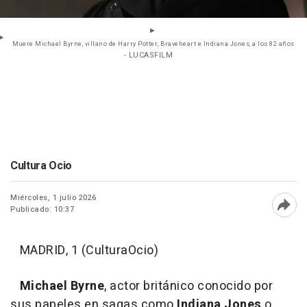
Muere Michael Byrne, villano de Harry Potter, Braveheart e Indiana Jones, a los 82 años
- LUCASFILM
Cultura Ocio
Miércoles, 1 julio 2026
Publicado: 10:37
Abri
MADRID, 1 (CulturaOcio)
Michael Byrne
, actor británico conocido por
sus papeles en sagas como
Indiana Jones
o