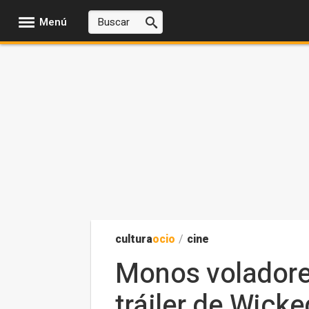
Menú
cultura
ocio
/
cine
Monos voladore
tráiler de Wicke