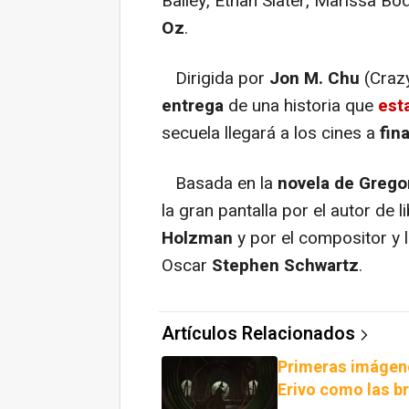
Bailey, Ethan Slater, Marissa B
Oz
.
Dirigida por
Jon M. Chu
(Crazy
entrega
de una historia que
est
secuela llegará a los cines a
fin
Basada en la
novela de Grego
la gran pantalla por el autor de 
Holzman
y por el compositor y 
Oscar
Stephen Schwartz
.
Artículos Relacionados
Primeras imágene
Erivo como las b