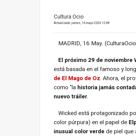
Cultura Ocio
Actualizado: jueves, 16 mayo 2024 12:48
MADRID, 16 May. (CulturaOcio
El próximo 29 de noviembre W
está basada en el famoso y lon
de El Mago de Oz
. Ahora, el pr
como "la
historia jamás contada
nuevo tráiler
.
Wicked está protagonizado po
color púrpura) en el papel de
El
inusual color verde
de piel que