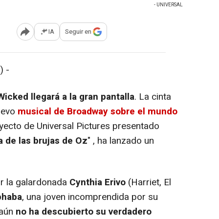
- UNIVERSAL
IA
Seguir en
Abrir opciones para compartir
) -
icked llegará a la gran pantalla
. La cinta
gevo
musical de Broadway sobre el mundo
oyecto de Universal Pictures presentado
 de las brujas de Oz
" , ha lanzado un
r la galardonada
Cynthia Erivo
(Harriet, El
phaba
, una joven incomprendida por su
 aún
no ha descubierto su verdadero