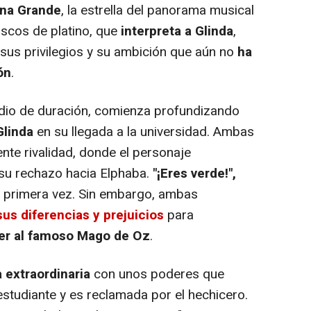
ana Grande
, la estrella del panorama musical
scos de platino, que
interpreta a Glinda
,
us privilegios y su ambición que aún no
ha
ón
.
edio de duración, comienza profundizando
Glinda
en su llegada a la universidad. Ambas
ente rivalidad, donde el personaje
su rechazo hacia Elphaba.
"¡Eres verde!",
r primera vez. Sin embargo, ambas
us diferencias y prejuicios
para
er al famoso Mago de Oz
.
 extraordinaria
con unos poderes que
estudiante y es reclamada por el hechicero.