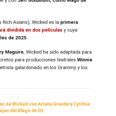
ode y con
Jeff Goldblum, como Mago de
 Rich Asians), Wicked es la
primera
ará dividida en dos películas
y cuya
ales de 2025
.
ry Maguire
, Wicked ha sido adaptada para
libretos para producciones teatrales
Winnie
letrista galardonado en los Grammy y los
s de Wicked con Ariana Grande y Cynthia
rujas del Mago de Oz