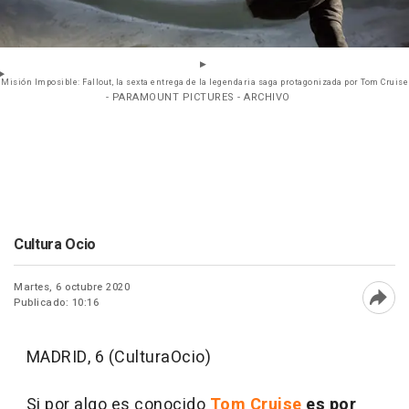
Misión Imposible: Fallout, la sexta entrega de la legendaria saga protagonizada por Tom Cruise
- PARAMOUNT PICTURES - ARCHIVO
Cultura Ocio
Martes, 6 octubre 2020
Publicado: 10:16
Abri
MADRID, 6 (CulturaOcio)
Si por algo es conocido
Tom Cruise
es por