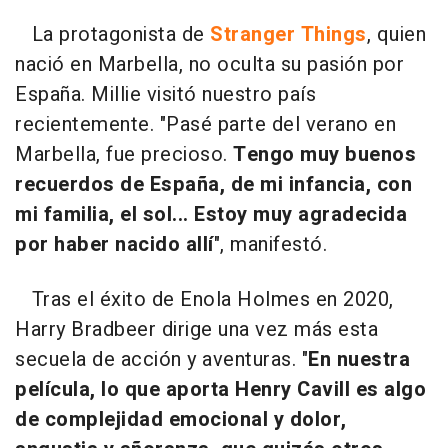
0
seconds
La protagonista de
Stranger Things
, quien
of
5
nació en Marbella, no oculta su pasión por
minutes,
3
España. Millie visitó nuestro país
seconds
recientemente. "Pasé parte del verano en
Marbella, fue precioso.
Tengo muy buenos
recuerdos de España, de mi infancia, con
mi familia, el sol... Estoy muy agradecida
por haber nacido allí
", manifestó.
Tras el éxito de Enola Holmes en 2020,
Harry Bradbeer dirige una vez más esta
secuela de acción y aventuras. "
En nuestra
película, lo que aporta Henry Cavill es algo
de complejidad emocional y dolor,