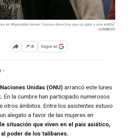
res en Afganistán tienen "menos derechos que un gato o una ardilla"
- CONTACTO
IA
Seguir en
Abrir opciones para compartir
 -
 Naciones Unidas (ONU)
arrancó este lunes
. En la cumbre han participado numerosos
 otros ámbitos. Entre los asistentes estuvo
un alegato a favor de las mujeres en
le situación que viven en el pais asiático,
al poder de los talibanes.