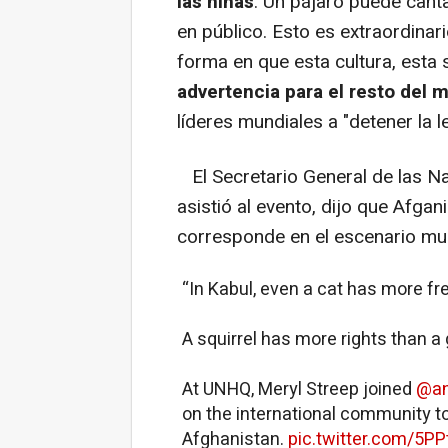
las niñas
. Un pájaro puede cant
en público. Esto es extraordinari
forma en que esta cultura, esta
advertencia para el resto del 
líderes mundiales a "detener la l
El Secretario General de las N
asistió al evento, dijo que Afgan
corresponde en el escenario mu
“In Kabul, even a cat has more 
A squirrel has more rights than a 
At UNHQ, Meryl Streep joined
@an
on the international community to
Afghanistan.
pic.twitter.com/5P