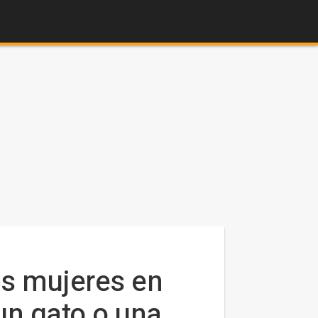
as mujeres en
un gato o una