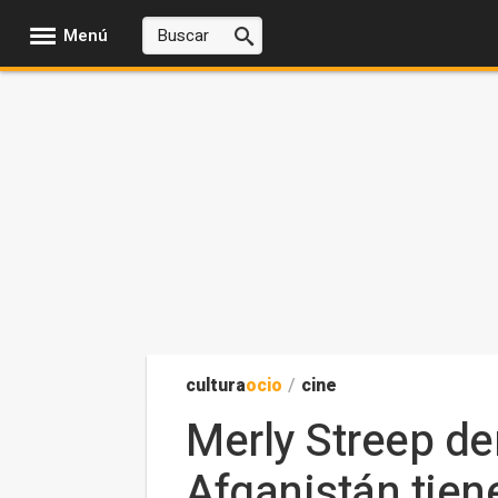
Menú
cultura
ocio
/
cine
Merly Streep de
Afganistán tie