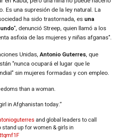
ar en Kabul, pero una niña no puede hacerlo
o. Es una supresión de la ley natural. La
 sociedad ha sido trastornada, es
una
mundo
", denunció Streep, quien llamó a los
enta asfixia de las mujeres y niñas afganas".
aciones Unidas,
Antonio Guterres
, que
istán "nunca ocupará el lugar que le
ndial" sin mujeres formadas y con empleo.
freedoms than a woman.
girl in Afghanistan today.”
tonioguterres
and global leaders to call
 stand up for women & girls in
Pttqmf1F