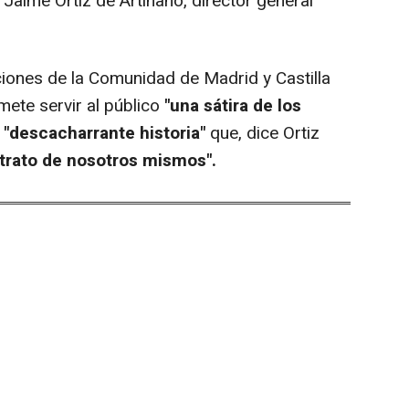
 Jaime Ortiz de Artiñano, director general
iones de la Comunidad de Madrid y Castilla
ete servir al público
"una sátira de los
a
"descacharrante historia"
que, dice Ortiz
etrato de nosotros mismos".