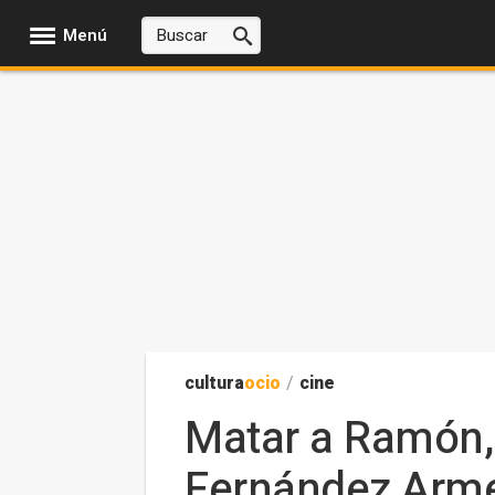
Menú
cultura
ocio
/
cine
Matar a Ramón,
Fernández Armer