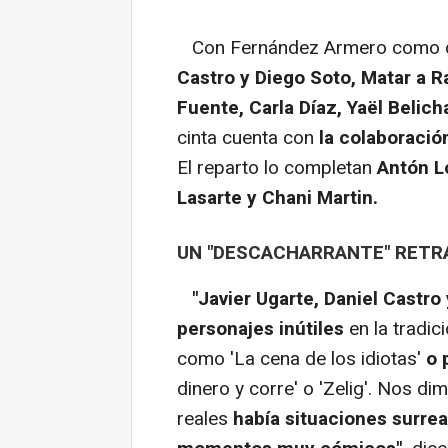
Con Fernández Armero como dir
Castro
y Diego Soto,
Matar a 
Fuente, Carla Díaz, Yaël Belich
cinta cuenta con
la colaboració
El reparto lo completan
Antón Lo
Lasarte y Chani Martin.
UN "DESCACHARRANTE" RET
"Javier Ugarte, Daniel Castr
personajes inútiles
en la tradic
como 'La cena de los idiotas'
o 
dinero y corre' o 'Zelig'. Nos 
reales
había situaciones surrea