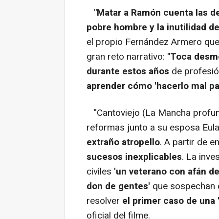
"Matar a Ramón cuenta las de
pobre hombre y la inutilidad de
el propio Fernández Armero que
gran reto narrativo:
"Toca desmo
durante estos años
de profesión
aprender cómo 'hacerlo mal par
"Cantoviejo (La Mancha profun
reformas junto a su esposa Eula
extraño atropello
. A partir de 
sucesos inexplicables
. La inv
civiles
'un veterano con afán d
don de gentes'
que sospechan q
resolver
el primer caso de una '
oficial del filme.