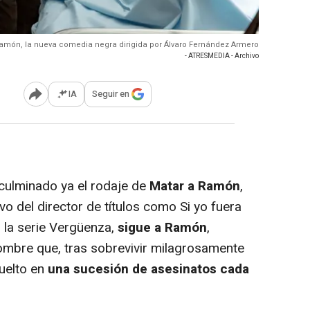
a Ramón, la nueva comedia negra dirigida por Álvaro Fernández Armero
- ATRESMEDIA - Archivo
IA
Seguir en
Abrir opciones para compartir
culminado ya el rodaje de
Matar a Ramón
,
o del director de títulos como Si yo fuera
o la serie Vergüenza,
sigue a Ramón
,
hombre que, tras sobrevivir milagrosamente
uelto en
una sucesión de asesinatos cada