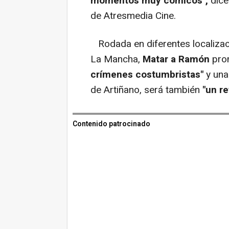
momentos muy cómicos",
dice
de Atresmedia Cine.
Rodada en diferentes localizac
La Mancha,
Matar a Ramón
prom
crímenes costumbristas"
y un
de Artiñano, será también
"un r
Contenido patrocinado