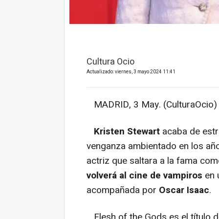
Cultura Ocio
Actualizado: viernes, 3 mayo 2024 11:41
MADRID, 3 May. (CulturaOcio) 
Kristen Stewart
acaba de est
venganza ambientado en los años
actriz que saltara a la fama co
volverá al cine de vampiros
en 
acompañada por
Oscar Isaac
.
Flesh of the Gods es el título 