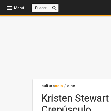
Menú
cultura
ocio
/
cine
Kristen Stewart
Crepúsculo