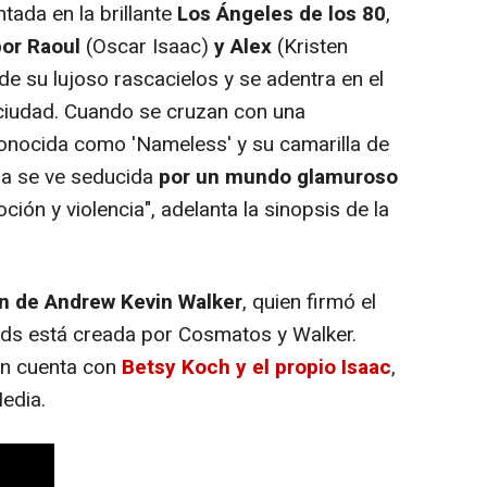
ada en la brillante
Los Ángeles de los 80
,
or Raoul
(Oscar Isaac)
y Alex
(Kristen
e su lujoso rascacielos y se adentra en el
 ciudad. Cuando se cruzan con una
conocida como 'Nameless' y su camarilla de
ja se ve seducida
por un mundo glamuroso
ón y violencia", adelanta la sinopsis de la
n de Andrew Kevin Walker
, quien firmó el
Gods está creada por Cosmatos y Walker.
n cuenta con
Betsy Koch y el propio Isaac
,
edia.