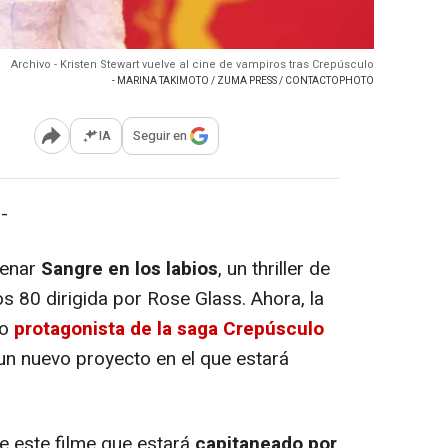
Archivo - Kristen Stewart vuelve al cine de vampiros tras Crepúsculo
- MARINA TAKIMOTO / ZUMA PRESS / CONTACTOPHOTO
IA
Seguir en
Abrir opciones para compartir
-
renar
Sangre en los labios
, un thriller de
 80 dirigida por Rose Glass. Ahora, la
mo
protagonista de la saga Crepúsculo
un nuevo proyecto en el que estará
de este filme que estará
capitaneado por