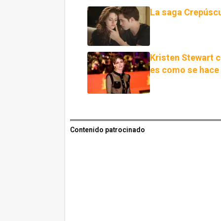
La saga Crepúscu
Kristen Stewart c
es como se hace 
Contenido patrocinado