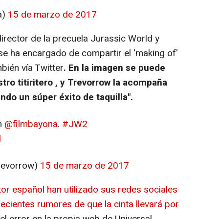
a)
15 de marzo de 2017
irector de la precuela
Jurassic World
y
se ha encargado de compartir el 'making of'
bién vía Twitter
. En la imagen se puede
ro titiritero , y Trevorrow la acompaña
ando un súper éxito de taquilla".
th
@filmbayona
.
#JW2
d
trevorrow)
15 de marzo de 2017
ector español han utilizado sus redes sociales
ecientes rumores de que la cinta llevará por
el error en la propia web de Universal