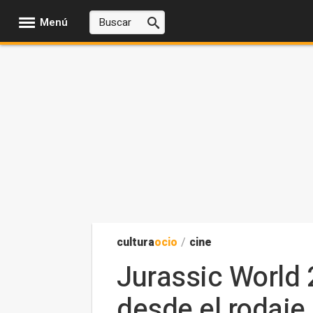
Menú
cultura
ocio
/
cine
Jurassic World 
desde el rodaje