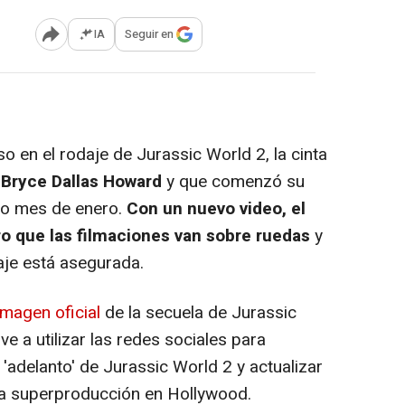
IA
Seguir en
Abrir opciones para compartir
o en el rodaje de
Jurassic World 2,
la cinta
y
Bryce Dallas Howard
y que comenzó su
do mes de enero.
Con un nuevo video, el
ro que las filmaciones van sobre ruedas
y
daje está asegurada.
imagen oficial
de la secuela de
Jurassic
elve a utilizar las redes sociales para
 'adelanto' de
Jurassic World 2
y actualizar
ra superproducción en Hollywood.