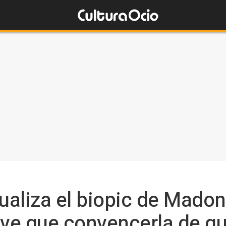
tualiza el biopic de Mado
uve que convencerla de qu