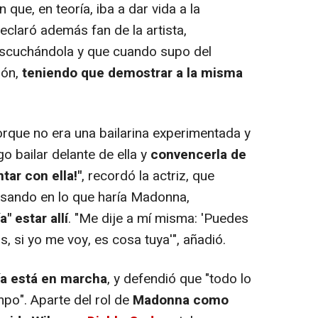
que, en teoría, iba a dar vida a la
eclaró además fan de la artista,
scuchándola y que cuando supo del
ión,
teniendo que demostrar a la misma
orque no era una bailarina experimentada y
go bailar delante de ella y
convencerla de
ntar con ella!"
, recordó la actriz, que
sando en lo que haría Madonna,
" estar allí
. "Me dije a mí misma: 'Puedes
s, si yo me voy, es cosa tuya'", añadió.
vía está en marcha
, y defendió que "todo lo
mpo". Aparte del rol de
Madonna como