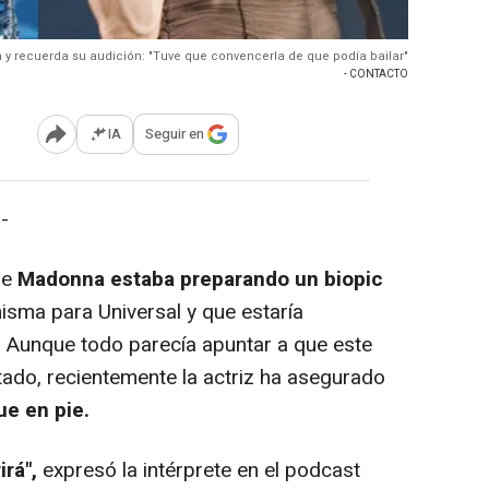
 y recuerda su audición: "Tuve que convencerla de que podía bailar"
- CONTACTO
IA
Seguir en
Abrir opciones para compartir
-
ue
Madonna estaba preparando un biopic
 misma para Universal y que estaría
.
Aunque todo parecía apuntar a que este
ado, recientemente la actriz ha asegurado
ue en pie.
rá",
expresó la intérprete en el podcast