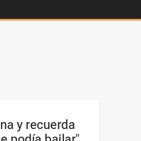
nna y recuerda
e podía bailar"