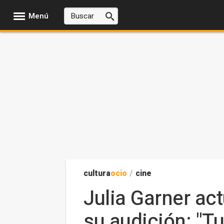
Menú
cultura
ocio
/
cine
Julia Garner ac
su audición: "T