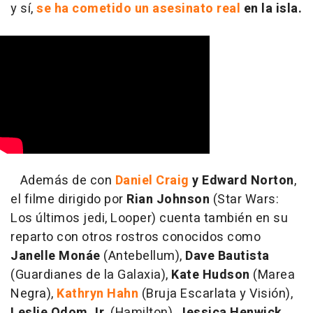
y sí,
se ha cometido un asesinato real
en la isla.
Además de con
Daniel Craig
y Edward Norton
,
el filme dirigido por
Rian Johnson
(Star Wars:
Los últimos jedi, Looper) cuenta también en su
reparto con otros rostros conocidos como
Janelle Monáe
(Antebellum),
Dave Bautista
(Guardianes de la Galaxia),
Kate Hudson
(Marea
Negra),
Kathryn Hahn
(Bruja Escarlata y Visión),
Leslie Odom Jr
. (Hamilton),
Jessica Henwick