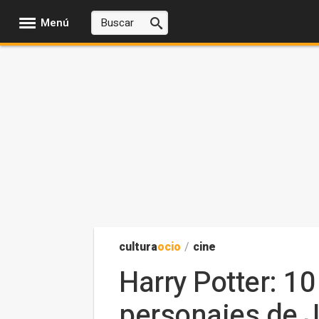
Menú
cultura
ocio
/
cine
Harry Potter: 10
personajes de J