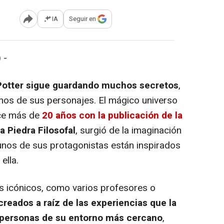
IA
Seguir en
Abrir opciones para compartir
 -
 Potter sigue guardando muchos secretos
,
gunos de sus personajes. El mágico universo
ace más de
20 años con la publicación de la
la Piedra Filosofal
, surgió de la imaginación
gunos de sus protagonistas están inspirados
ella.
icónicos, como varios profesores o
creados a raíz de las experiencias que la
 personas de su entorno más cercano
,