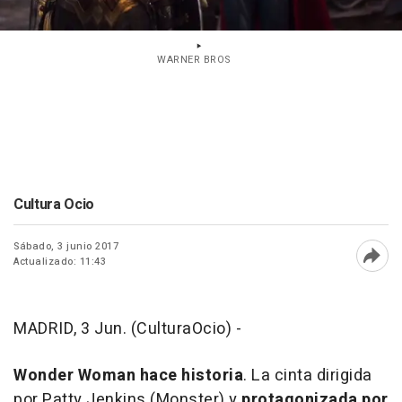
WARNER BROS
Cultura Ocio
Sábado, 3 junio 2017
Actualizado: 11:43
Abri
MADRID, 3 Jun. (CulturaOcio) -
Wonder Woman
hace historia
. La cinta dirigida
por Patty Jenkins (
Monster
) y
protagonizada por