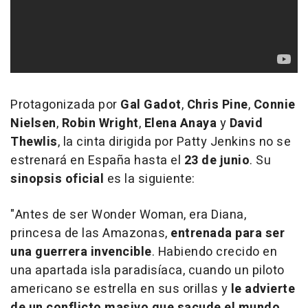
Protagonizada por
Gal Gadot
,
Chris Pine
,
Connie
Nielsen
,
Robin Wright
,
Elena Anaya
y
David
Thewlis
, la cinta dirigida por Patty Jenkins no se
estrenará en España hasta el
23 de junio
. Su
sinopsis oficial
es la siguiente:
"Antes de ser Wonder Woman, era Diana,
princesa de las Amazonas,
entrenada para ser
una guerrera invencible
. Habiendo crecido en
una apartada isla paradisíaca, cuando un piloto
americano se estrella en sus orillas y
le advierte
de un conflicto masivo que sacude el mundo