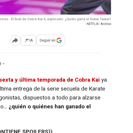
chivo - El final de Cobra Kai 6, explicado: ¿Quién gana el Sekai Taikai?
- NETFLIX - Archivo
IA
Seguir en
Abrir opciones para compartir
 -
sexta y última temporada de Cobra Kai
ya
última entrega de la serie secuela de Karate
gonistas, dispuestos a todo para alzarse
o...
¿quién o quiénes han ganado el
ONTIENE SPOILERS))