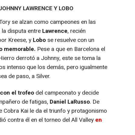
 JOHNNY LAWRENCE Y LOBO
Tory se alzan como campeones en las
 la disputa entre
Lawrence
, recién
por Kreese, y
Lobo
se resuelve con un
mo memorable.
Pese a que en Barcelona el
ierro derrotó a Johnny, este se toma la
os intenso que los demás, pero igualmente
a de paso, a Silver.
con el trofeo
del campeonato y decide
mpañero de fatigas,
Daniel LaRusso
. De
e Cobra Kai le da el triunfo y protagonismo
ó contra él en el torneo del All Valley
en