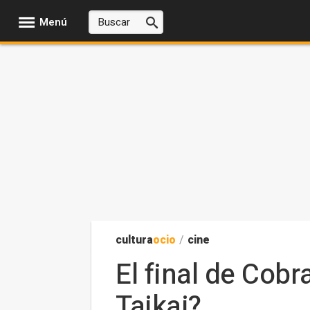
Menú
cultura
ocio
/
cine
El final de Cobr
Taikai?