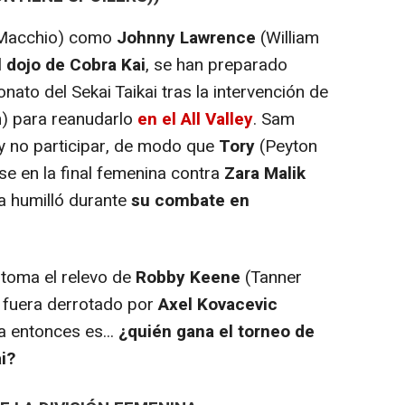
Macchio) como
Johnny Lawrence
(William
l
dojo de Cobra Kai
, se han preparado
to del Sekai Taikai tras la intervención de
h) para reanudarlo
en el All Valley
. Sam
y no participar, de modo que
Tory
(Peyton
se en la final femenina contra
Zara Malik
la humilló durante
su combate en
toma el relevo de
Robby Keene
(Tanner
fuera derrotado por
Axel Kovacevic
a entonces es...
¿quién gana el torneo de
i?