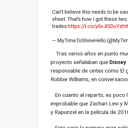
Can’t believe this needs to be said
sheet. That’s how I got these two
trades:
https://t.co/y0xJlSDuYz
ht
— MyTimeToShineHello (@MyTi
Tras varios años en punto muer
proyecto señalaban que
Disney 
responsable de cintas como El 
Robbie Williams, en conversacion
En cuanto al reparto, es poco l
improbable que Zachari Levi y 
y Rapunzel en la película de 201