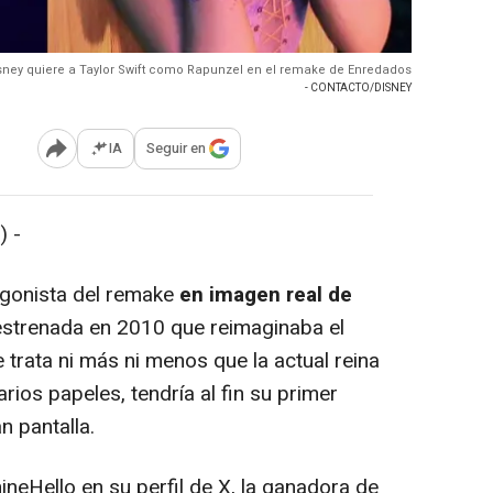
sney quiere a Taylor Swift como Rapunzel en el remake de Enredados
- CONTACTO/DISNEY
IA
Seguir en
Abrir opciones para compartir
) -
agonista del remake
en imagen real de
 estrenada en 2010 que reimaginaba el
 trata ni más ni menos que la actual reina
arios papeles, tendría al fin su primer
n pantalla.
Hello en su perfil de X, la ganadora de