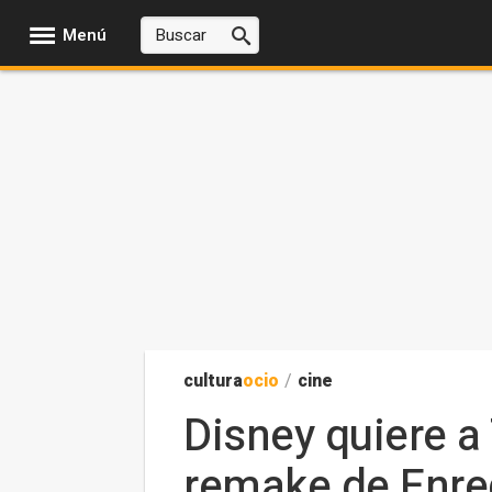
Menú
cultura
ocio
/
cine
Disney quiere a
remake de Enr