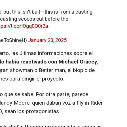
, but this isn’t bait—this is from a casting
 casting scoops out before the
tps://t.co/IOgq0Q0r2a
meToShineH)
January 23, 2025
to, las últimas informaciones sobre el
lo había reactivado con Michael Gracey,
gran showman o Better man, el biopic de
es para dirigir el proyecto.
o que se sabe. Por otra parte, parece
Mandy Moore, quien daban voz a Flynn Rider
0, sean los protagonistas