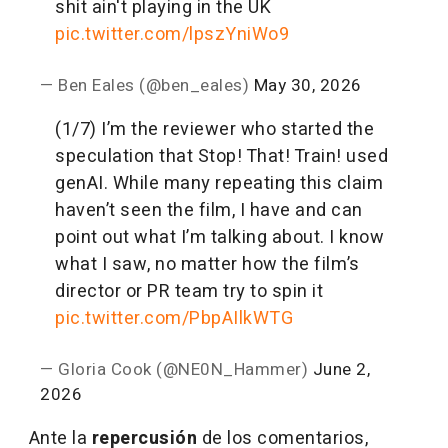
shit ain't playing in the UK
pic.twitter.com/lpszYniWo9
— Ben Eales (@ben_eales)
May 30, 2026
(1/7) I’m the reviewer who started the
speculation that Stop! That! Train! used
genAI. While many repeating this claim
haven’t seen the film, I have and can
point out what I’m talking about. I know
what I saw, no matter how the film’s
director or PR team try to spin it
pic.twitter.com/PbpAIlkWTG
— Gloria Cook (@NE0N_Hammer)
June 2,
2026
Ante la
repercusión
de los comentarios,