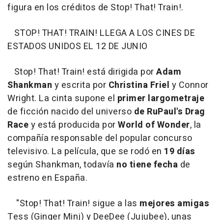
figura en los créditos de Stop! That! Train!.
STOP! THAT! TRAIN! LLEGA A LOS CINES DE
ESTADOS UNIDOS EL 12 DE JUNIO
Stop! That! Train! está dirigida por
Adam
Shankman
y escrita por
Christina Friel
y Connor
Wright. La cinta supone el
primer largometraje
de ficción nacido del universo
de RuPaul's Drag
Race
y está producida por
World of Wonder
, la
compañía responsable del popular concurso
televisivo. La película, que se rodó en
19 días
según Shankman, todavía
no tiene fecha
de
estreno en España.
"
Stop! That! Train! sigue a las
mejores amigas
Tess (Ginger Minj) y DeeDee (Jujubee), unas