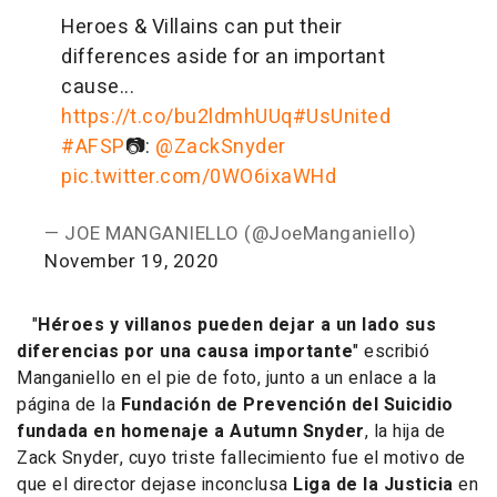
Heroes & Villains can put their
differences aside for an important
cause...
https://t.co/bu2ldmhUUq
#UsUnited
#AFSP
📷:
@ZackSnyder
pic.twitter.com/0WO6ixaWHd
— JOE MANGANIELLO (@JoeManganiello)
November 19, 2020
"
Héroes y villanos pueden dejar a un lado sus
diferencias por una causa importante
" escribió
Manganiello en el pie de foto, junto a un enlace a la
página de la
Fundación de Prevención del Suicidio
fundada en homenaje a Autumn Snyder
, la hija de
Zack Snyder, cuyo triste fallecimiento fue el motivo de
que el director dejase inconclusa
Liga de la Justicia
en