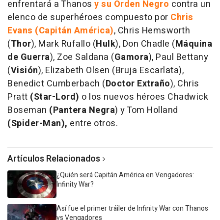
enfrentará a Thanos
y su Orden Negro
contra un
elenco de superhéroes compuesto por
Chris
Evans (Capitán América)
, Chris Hemsworth
(
Thor
), Mark Rufallo (
Hulk
), Don Chadle (
Máquina
de Guerra
), Zoe Saldana (
Gamora
), Paul Bettany
(
Visión
), Elizabeth Olsen (Bruja Escarlata),
Benedict Cumberbach (
Doctor Extraño
), Chris
Pratt
(Star-Lord)
o los nuevos héroes Chadwick
Boseman
(Pantera Negra
) y Tom Holland
(Spider-Man),
entre otros.
Artículos Relacionados
¿Quién será Capitán América en Vengadores:
Infinity War?
Así fue el primer tráiler de Infinity War con Thanos
vs Vengadores