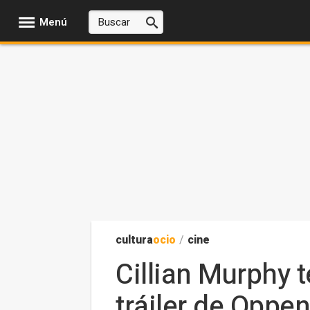
Menú
cultura
ocio
/
cine
Cillian Murphy 
tráiler de Oppe