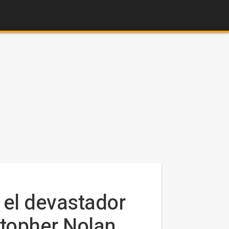
 el devastador
stopher Nolan