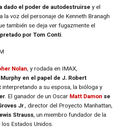
a dado el poder de autodestruirse
y el
a la voz del personaje de Kenneth Branagh
que también se deja ver fugazmente el
erpretado por Tom Conti
.
VM
opher Nolan
, y rodada en IMAX,
n Murphy en el papel de J. Robert
t
interpretando a su esposa, la bióloga y
er
. El ganador de un Oscar
Matt Damon
se
Groves Jr
., director del Proyecto Manhattan,
Lewis Strauss
, un miembro fundador de la
 los Estados Unidos.