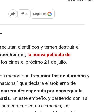
- UNIVERSAL PICTURES
IA
Seguir en
Abrir opciones para compartir
-
reclutan científicos y temen destruir el
ppenheimer
,
la nueva película de
 los cines el próximo 21 de julio.
ada menos que
tres minutos de duración
y
nacional" que declara el Gobierno de
a
carrera desesperada por conseguir la
nazis
. En este empeño, y partiendo con 18
 sus contendientes alemanes, los