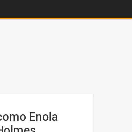
 como Enola
 Holmes