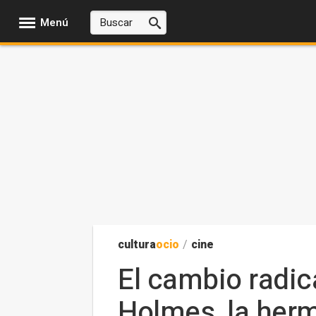
Menú
cultura
ocio
/
cine
El cambio radic
Holmes, la her