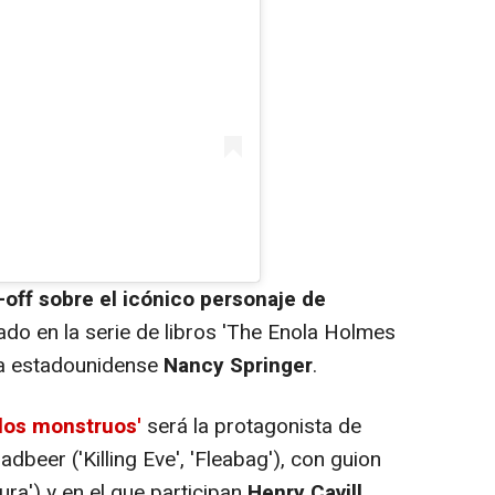
-off sobre el icónico personaje de
ado en la serie de libros
'The Enola Holmes
ora estadounidense
Nancy Springer
.
 los monstruos'
será la protagonista de
adbeer ('Killing Eve', 'Fleabag'), con guion
ra') y en el que participan
Henry Cavill