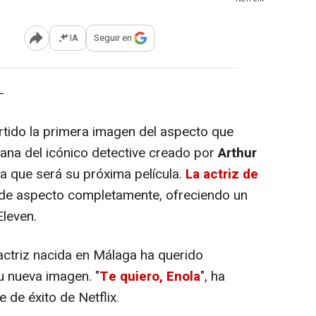
IA
Seguir en
Abrir opciones para compartir
-
tido la primera imagen del aspecto que
ana del icónico detective creado por
Arthur
la que será su próxima película.
La actriz de
de aspecto completamente, ofreciendo un
Eleven.
ctriz nacida en Málaga ha querido
u nueva imagen. "
Te quiero, Enola
", ha
e de éxito de Netflix.