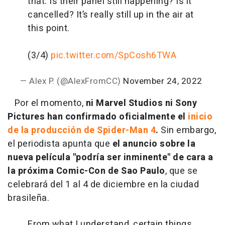
that. Is their panel still happening? Is it
cancelled? It’s really still up in the air at
this point.
(3/4)
pic.twitter.com/SpCosh6TWA
— Alex P. (@AlexFromCC)
November 24, 2022
Por el momento,
ni Marvel Studios ni Sony
Pictures han confirmado oficialmente el
inicio
de la producción de Spider-Man 4
.
Sin embargo,
el periodista apunta que
el anuncio sobre la
nueva película "podría ser inminente" de cara a
la próxima Comic-Con de Sao Paulo
, que se
celebrará del 1 al 4 de diciembre en la ciudad
brasileña.
From what I understand, certain things