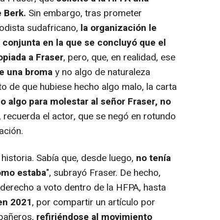
e Berk.
Sin embargo, tras prometer
iodista sudafricano,
la organización le
 conjunta en la que se concluyó que el
opiada a Fraser
, pero, que, en realidad, ese
ue una broma
y no algo de naturaleza
to de que hubiese hecho algo malo, la carta
ho algo para molestar al señor Fraser, no
,
recuerda el actor, que se negó en rotundo
ación.
historia. Sabía que, desde luego,
no tenía
como estaba
", subrayó Fraser. De hecho,
derecho a voto dentro de la HFPA, hasta
en 2021
, por compartir un artículo por
mpañeros,
refiriéndose al movimiento