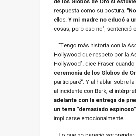
de los Globos de Oro si estuv
respuesta como su postura.
"No
ellos.
Y mi madre no educó a un
cosas, pero eso no", sentenció el
"Tengo más historia con la Aso
Hollywood que respeto por la As
Hollywood", dice Fraser cuando
ceremonia de los Globos de Or
participaré". Y al hablar sobre l
al incidente con Berk, el intérpr
adelante con la entrega de pr
un tema "demasiado espinoso"
implicarse emocionalmente.
Lo que no pareció sorprender 