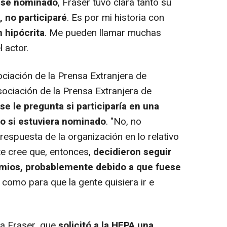
iese nominado
, Fraser tuvo clara tanto su
, no participaré
. Es por mi historia con
 hipócrita
. Me pueden llamar muchas
 actor.
ciación de la Prensa Extranjera de
ociación de la Prensa Extranjera de
se le pregunta si participaría en una
o si estuviera nominado
. "No, no
a respuesta de la organización en lo relativo
ete cree que, entonces,
decidieron seguir
emios, probablemente debido a que fuese
como para que la gente quisiera ir e
a Fraser, que
solicitó a la HFPA una