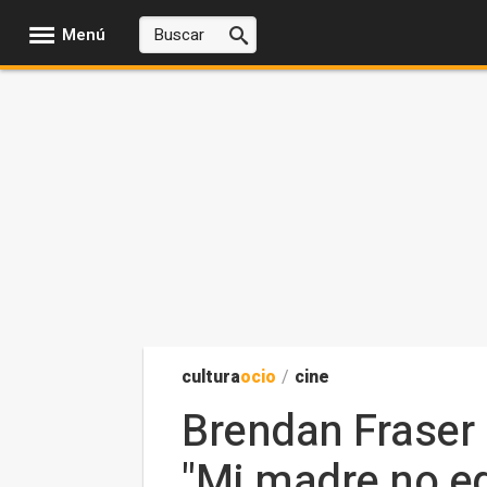
Menú
cultura
ocio
/
cine
Brendan Fraser 
"Mi madre no ed