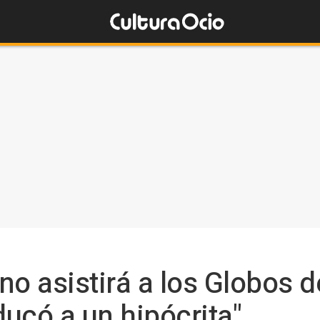
no asistirá a los Globos 
ucó a un hipócrita"