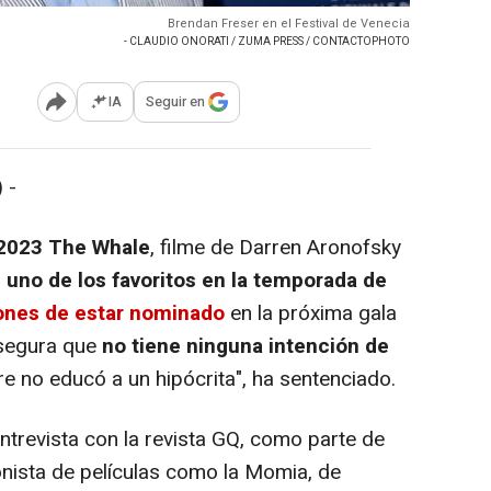
Brendan Freser en el Festival de Venecia
- CLAUDIO ONORATI / ZUMA PRESS / CONTACTOPHOTO
IA
Seguir en
Abrir opciones para compartir
 -
 2023 The Whale
, filme de Darren Aronofsky
o
uno de los favoritos en la temporada de
ones de estar nominado
en la próxima gala
asegura que
no tiene ninguna intención de
e no educó a un hipócrita", ha sentenciado.
trevista con la revista GQ, como parte de
onista de películas como la Momia, de