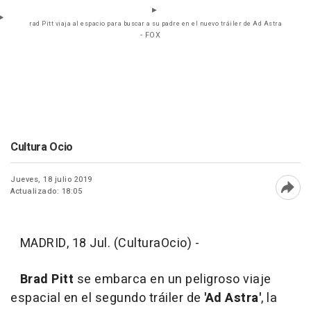
rad Pitt viaja al espacio para buscar a su padre en el nuevo tráiler de Ad Astra
- FOX
Cultura Ocio
Jueves, 18 julio 2019
Actualizado: 18:05
Abri
MADRID, 18 Jul. (CulturaOcio) -
Brad Pitt
se embarca en un peligroso viaje
espacial en el segundo tráiler de
'Ad Astra'
, la