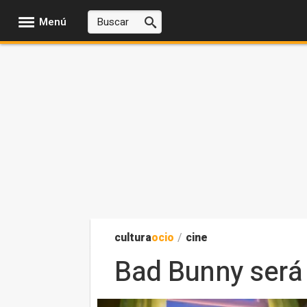
Menú
cultura
ocio
/
cine
Bad Bunny será 