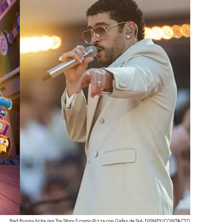
Bad Bunny ficha por Toy Story 5 como Pizza con Gafas de Sol- DISNEY/CONTACTO