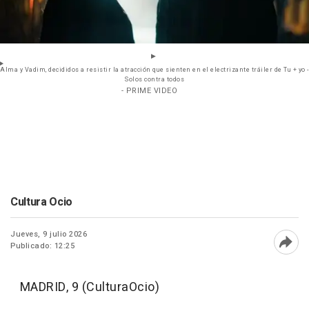
Alma y Vadim, decididos a resistir la atracción que sienten en el electrizante tráiler de Tu + yo -
Solos contra todos
- PRIME VIDEO
Cultura Ocio
Jueves, 9 julio 2026
Publicado: 12:25
Abri
MADRID, 9 (CulturaOcio)