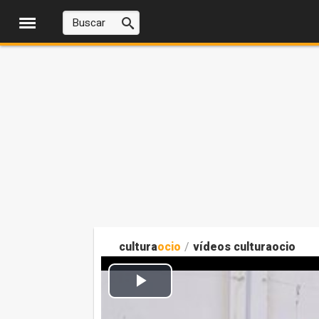
cultura
ocio
/
vídeos culturaocio