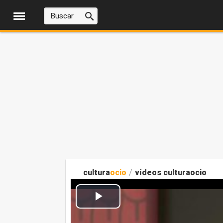
cultura
ocio
/
vídeos culturaocio