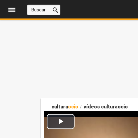
cultura
ocio
/
vídeos culturaocio