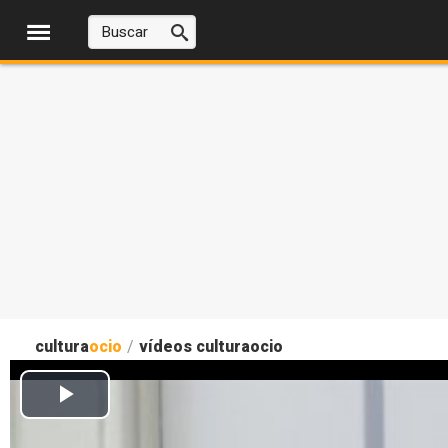
cultura
ocio
/
vídeos culturaocio