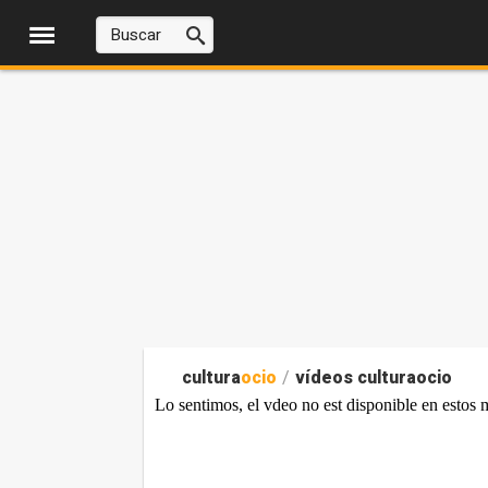
cultura
ocio
/
vídeos culturaocio