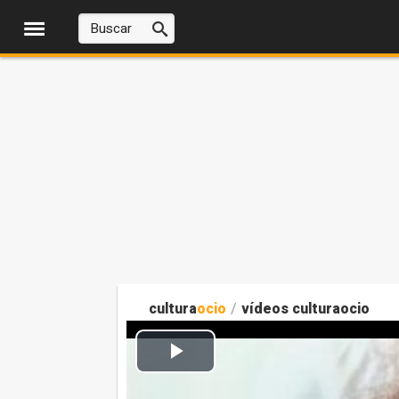
cultura
ocio
/
vídeos culturaocio