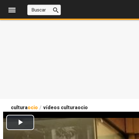
cultura
ocio
/
vídeos culturaocio