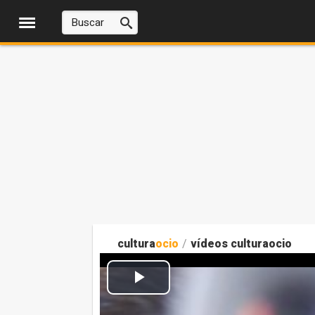
cultura
ocio
/
vídeos culturaocio