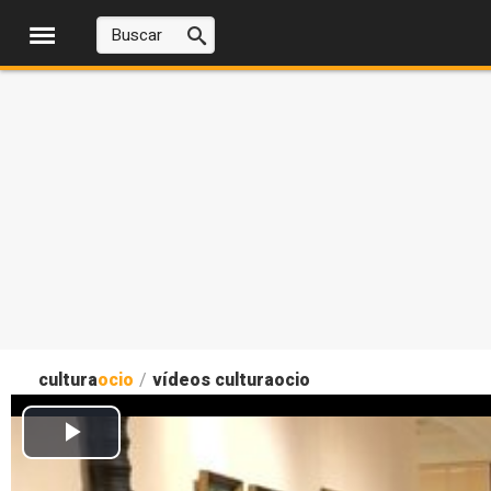
cultura
ocio
/
vídeos culturaocio