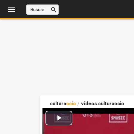
cultura
ocio
/
vídeos culturaocio