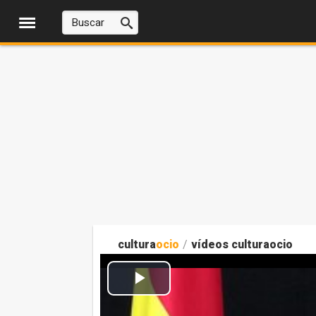
cultura
ocio
/
vídeos culturaocio