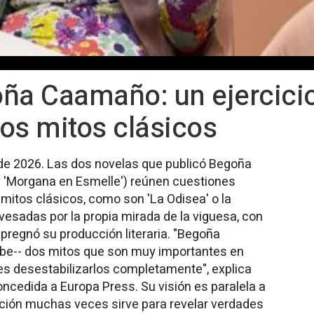
oña Caamaño: un ejercici
los mitos clásicos
de 2026. Las dos novelas que publicó Begoña
y 'Morgana en Esmelle') reúnen cuestiones
mitos clásicos, como son 'La Odisea' o la
avesadas por la propia mirada de la viguesa, con
regnó su producción literaria. "Begoña
be-- dos mitos que son muy importantes en
 es desestabilizarlos completamente", explica
oncedida a Europa Press. Su visión es paralela a
icción muchas veces sirve para revelar verdades