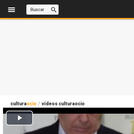
cultura
ocio
/
vídeos culturaocio