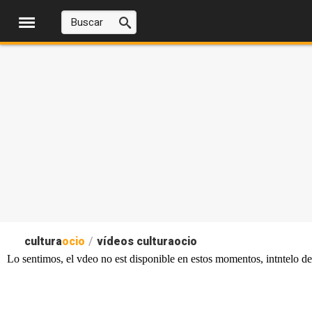
cultura
ocio
/
vídeos culturaocio