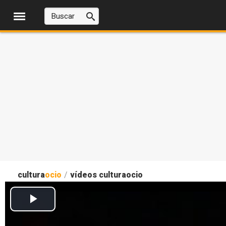
cultura
ocio
/
vídeos culturaocio